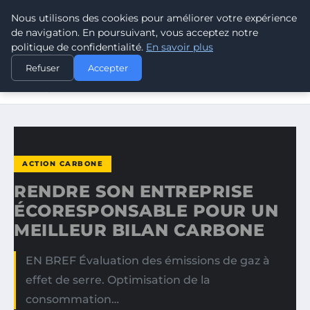
Nous utilisons des cookies pour améliorer votre expérience
CLIMATE RESPONSE BLOG
de navigation. En poursuivant, vous acceptez notre
politique de confidentialité.
En savoir plus
ACCUEIL
ACTION CARBONE
Refuser
Accepter
RENDRE SON ENTREPRISE ÉCORESPONSABLE POUR UN
MEILLEUR…
ACTION CARBONE
RENDRE SON ENTREPRISE
ÉCORESPONSABLE POUR UN
MEILLEUR BILAN CARBONE
EN BREF Évaluation des émissions de gaz à
effet de serre. Optimisation de la
consommation…