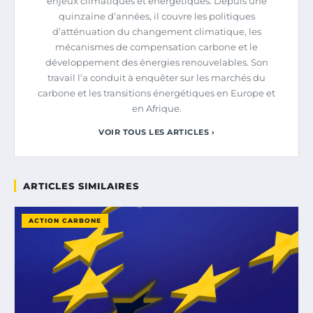
enjeux climatiques et énergétiques. Depuis une
quinzaine d’années, il couvre les politiques
d’atténuation du changement climatique, les
mécanismes de compensation carbone et le
développement des énergies renouvelables. Son
travail l’a conduit à enquêter sur les marchés du
carbone et les transitions énergétiques en Europe et
en Afrique.
VOIR TOUS LES ARTICLES ›
ARTICLES SIMILAIRES
ACTION CARBONE