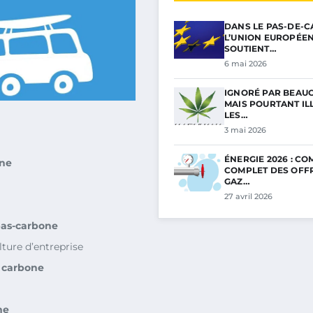
DANS LE PAS-DE-C
L’UNION EUROPÉE
SOUTIENT…
6 mai 2026
IGNORÉ PAR BEAU
MAIS POURTANT ILL
LES…
3 mai 2026
ÉNERGIE 2026 : C
one
COMPLET DES OFF
GAZ…
27 avril 2026
as-carbone
lture d’entreprise
n carbone
ne