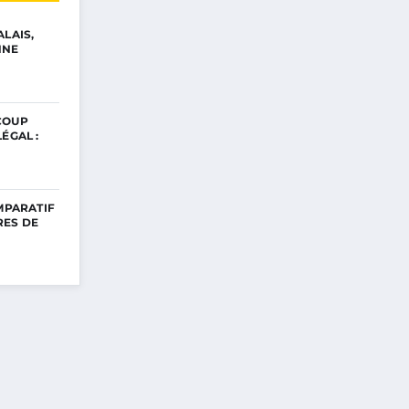
ALAIS,
NNE
COUP
ÉGAL :
OMPARATIF
RES DE