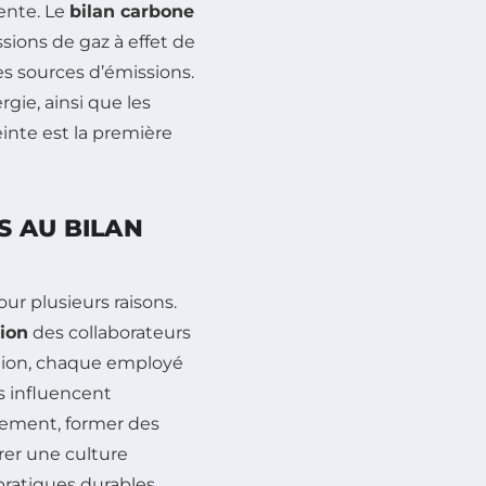
sente. Le
bilan carbone
sions de gaz à effet de
es sources d’émissions.
gie, ainsi que les
inte est la première
 AU BILAN
ur plusieurs raisons.
tion
des collaborateurs
tion, chaque employé
 influencent
mement, former des
er une culture
pratiques durables.