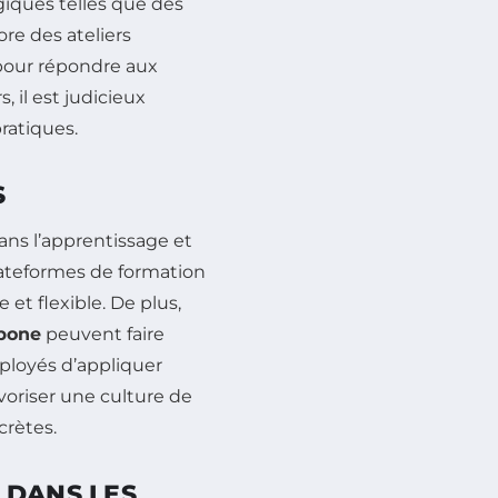
ques telles que des
ore des ateliers
s pour répondre aux
 il est judicieux
ratiques.
S
ans l’apprentissage et
plateformes de formation
et flexible. De plus,
rbone
peuvent faire
ployés d’appliquer
voriser une culture de
crètes.
 DANS LES