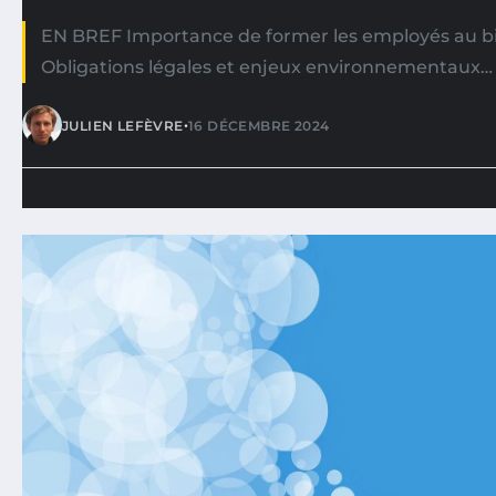
EN BREF Importance de former les employés au b
Obligations légales et enjeux environnementaux…
•
JULIEN LEFÈVRE
16 DÉCEMBRE 2024