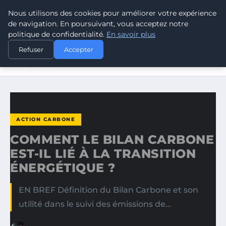
Nous utilisons des cookies pour améliorer votre expérience
CLIMATE RESPONSE BLOG
de navigation. En poursuivant, vous acceptez notre
politique de confidentialité.
En savoir plus
ACCUEIL
ACTION CARBONE
Refuser
Accepter
COMMENT LE BILAN CARBONE EST-IL LIÉ À LA
TRANSITION…
ACTION CARBONE
COMMENT LE BILAN CARBONE
EST-IL LIÉ À LA TRANSITION
ÉNERGÉTIQUE ?
EN BREF Définition du Bilan Carbone et son
utilité dans le suivi des émissions de…