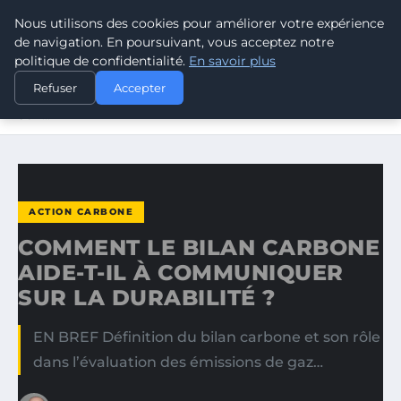
Nous utilisons des cookies pour améliorer votre expérience
CLIMATE RESPONSE BLOG
de navigation. En poursuivant, vous acceptez notre
politique de confidentialité.
En savoir plus
ACCUEIL
ACTION CARBONE
Refuser
Accepter
COMMENT LE BILAN CARBONE AIDE-T-IL À COMMUNIQUER
SUR…
ACTION CARBONE
COMMENT LE BILAN CARBONE
AIDE-T-IL À COMMUNIQUER
SUR LA DURABILITÉ ?
EN BREF Définition du bilan carbone et son rôle
dans l’évaluation des émissions de gaz…