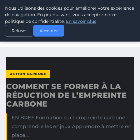
Nous utilisons des cookies pour améliorer votre expérience
CLIMATE RESPONSE BLOG
de navigation. En poursuivant, vous acceptez notre
politique de confidentialité.
En savoir plus
ACCUEIL
ACTION CARBONE
Refuser
Accepter
COMMENT SE FORMER À LA RÉDUCTION DE L’EMPREINTE
CARBONE
ACTION CARBONE
COMMENT SE FORMER À LA
RÉDUCTION DE L’EMPREINTE
CARBONE
EN BREF Formation sur l’empreinte carbone :
comprendre les enjeux Apprendre à mettre en
place…