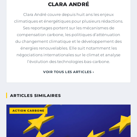
CLARA ANDRÉ
Clara André couvre depuis huit ans les enjeux
climatiques et énergétiques pour plusieurs rédactions.
Ses reportages portent sur les mécanismes de
compensation carbone, les politiques d’atténuation
du changement climatique et le développement des
énergies renouvelables. Elle suit notamment les
négociations internationales sur le climat et analyse
l’évolution des technologies bas-carbone.
VOIR TOUS LES ARTICLES ›
ARTICLES SIMILAIRES
ACTION CARBONE