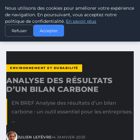
Nous utilisons des cookies pour améliorer votre expérience
CLIMATE RESPONSE BLOG
de navigation. En poursuivant, vous acceptez notre
politique de confidentialité.
En savoir plus
ACCUEIL
ENVIRONNEMENT ET DURABILITÉ
Refuser
Accepter
ANALYSE DES RÉSULTATS D’UN BILAN CARBONE
ENVIRONNEMENT ET DURABILITÉ
ANALYSE DES RÉSULTATS
D’UN BILAN CARBONE
EN BREF Analyse des résultats d’un bilan
carbone : un outil essentiel pour les entreprises.
…
•
JULIEN LEFÈVRE
4 JANVIER 2025