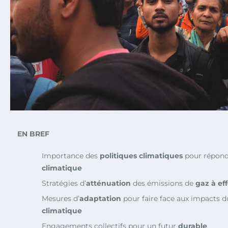
EN BREF
Importance des
politiques climatiques
pour répondr
climatique
Stratégies d’
atténuation
des émissions de
gaz à eff
Mesures d’
adaptation
pour faire face aux impacts 
climatique
Engagements collectifs pour un futur
durable