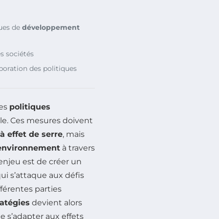
ques de
développement
s sociétés
boration des politiques
des
politiques
ble. Ces mesures doivent
à effet de serre
, mais
environnement
à travers
’enjeu est de créer un
qui s’attaque aux défis
férentes parties
ratégies
devient alors
e s’adapter aux effets