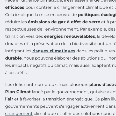
Face à l’urgence climatique, il est essentiel de dével
efficaces
pour contrer le changement climatique et bâ
Cela implique la mise en œuvre de
politiques écolog
réduire les
émissions de gaz à effet de serre
et à pr
respectueuses de l’environnement. Par exemple, des in
transition vers des
énergies renouvelables
, le déve
durables et la préservation de la biodiversité ont un rôl
intégrant les
risques climatiques
dans les politique
durable
, nous pouvons élaborer des solutions qui n
les impacts négatifs du climat, mais aussi adaptent
à ces défis.
Les défis sont nombreux, mais plusieurs
plans d’acti
Plan Climat
lancé par le gouvernement, qui vise à am
l’air
et à favoriser la transition énergétique. Ce plan i
gouvernements peuvent s’engager activement dans
changement
climatique et offrir des solutions concr