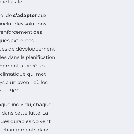
ie locale.
iel de
s’adapter
aux
nclut des solutions
e renforcement des
iques extrêmes,
iques de développement
es dans la planification
rnement a lancé un
climatique qui met
ys à un avenir où les
ici 2100.
chaque individu, chaque
dans cette lutte. La
iques durables doivent
ces changements dans