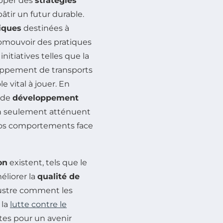
opper des
stratégies
tir un futur durable.
iques
destinées à
omouvoir des pratiques
itiatives telles que la
loppement de transports
e vital à jouer. En
s de
développement
on seulement atténuent
 nos comportements face
on
existent, tels que le
éliorer la
qualité de
llustre comment les
 la
lutte contre le
ètes pour un avenir