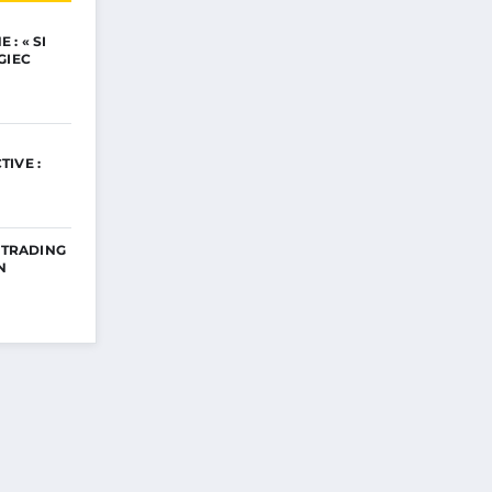
: « SI
GIEC
IVE :
E TRADING
N