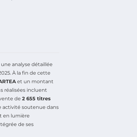
é une analyse détaillée
025. À la fin de cette
 ARTEA
et un montant
ns réalisées incluent
 vente de
2 655 titres
e activité soutenue dans
et en lumière
ntégrée de ses