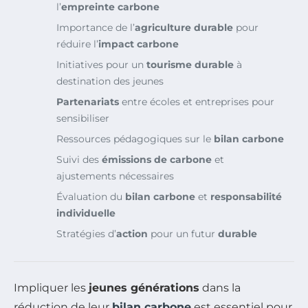
l’
empreinte carbone
Importance de l’
agriculture durable
pour
réduire l’
impact carbone
Initiatives pour un
tourisme durable
à
destination des jeunes
Partenariats
entre écoles et entreprises pour
sensibiliser
Ressources pédagogiques sur le
bilan carbone
Suivi des
émissions de carbone
et
ajustements nécessaires
Évaluation du
bilan carbone
et
responsabilité
individuelle
Stratégies d’
action
pour un futur
durable
Impliquer les
jeunes générations
dans la
réduction de leur
bilan carbone
est essentiel pour