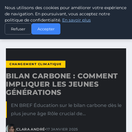
Nous utilisons des cookies pour améliorer votre expérience
CLIMATE RESPONSE BLOG
de navigation. En poursuivant, vous acceptez notre
politique de confidentialité.
En savoir plus
ACCUEIL
CHANGEMENT CLIMATIQUE
Refuser
Accepter
BILAN CARBONE : COMMENT IMPLIQUER LES JEUNES…
CHANGEMENT CLIMATIQUE
BILAN CARBONE : COMMENT
IMPLIQUER LES JEUNES
GÉNÉRATIONS
EN BREF Éducation sur le bilan carbone dès le
plus jeune âge Rôle crucial de…
•
CLARA ANDRÉ
17 JANVIER 2025