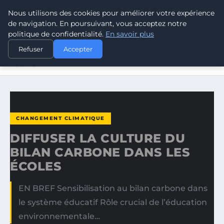
Nous utilisons des cookies pour améliorer votre expérience
CLIMATE RESPONSE BLOG
de navigation. En poursuivant, vous acceptez notre
politique de confidentialité.
En savoir plus
ACCUEIL
CHANGEMENT CLIMATIQUE
Refuser
Accepter
DIFFUSER LA CULTURE DU BILAN CARBONE DANS LES
ÉCOLES
CHANGEMENT CLIMATIQUE
DIFFUSER LA CULTURE DU
BILAN CARBONE DANS LES
ÉCOLES
EN BREF Sensibilisation au bilan carbone dans
le système éducatif Rôle crucial de l’éducation
environnementale…