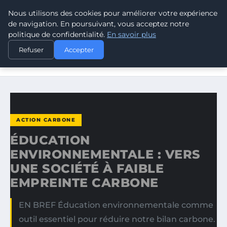
Nous utilisons des cookies pour améliorer votre expérience
CLIMATE RESPONSE BLOG
de navigation. En poursuivant, vous acceptez notre
politique de confidentialité.
En savoir plus
ACCUEIL
ACTION CARBONE
Refuser
Accepter
ÉDUCATION ENVIRONNEMENTALE : VERS UNE SOCIÉTÉ À
FAIBLE…
ACTION CARBONE
ÉDUCATION
ENVIRONNEMENTALE : VERS
UNE SOCIÉTÉ À FAIBLE
EMPREINTE CARBONE
EN BREF Éducation environnementale comme
outil essentiel pour réduire notre bilan carbone.