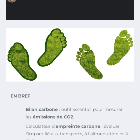
EN BREF
Bilan carbone
: outil essentiel pour mesurer
les
émissions de CO2
.
Calculateur d’
empreinte carbone
: évaluer
l’impact lié aux transports, à l’alimentation et à