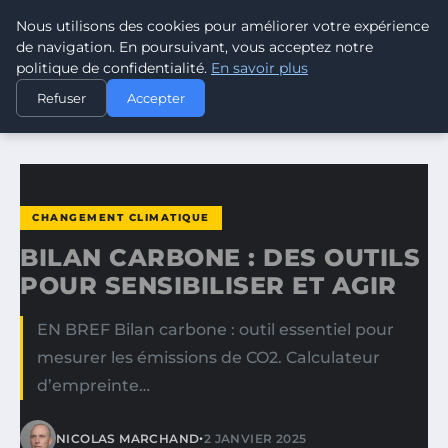
Nous utilisons des cookies pour améliorer votre expérience
CLIMATE RESPONSE BLOG
de navigation. En poursuivant, vous acceptez notre
politique de confidentialité.
En savoir plus
ACCUEIL
CHANGEMENT CLIMATIQUE
Refuser
Accepter
BILAN CARBONE : DES OUTILS POUR SENSIBILISER ET AGIR
CHANGEMENT CLIMATIQUE
BILAN CARBONE : DES OUTILS
POUR SENSIBILISER ET AGIR
EN BREF Bilan carbone : outil essentiel pour
mesurer les émissions de CO2. Calculateur
d’empreinte…
•
NICOLAS MARCHAND
2 JANVIER 2025