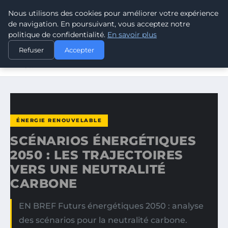
Nous utilisons des cookies pour améliorer votre expérience
CLIMATE RESPONSE BLOG
de navigation. En poursuivant, vous acceptez notre
politique de confidentialité.
En savoir plus
ACCUEIL
ÉNERGIE RENOUVELABLE
Refuser
Accepter
SCÉNARIOS ÉNERGÉTIQUES 2050 : LES TRAJECTOIRES
VERS…
ÉNERGIE RENOUVELABLE
SCÉNARIOS ÉNERGÉTIQUES
2050 : LES TRAJECTOIRES
VERS UNE NEUTRALITÉ
CARBONE
EN BREF Futurs énergétiques 2050 : analyse
des scénarios pour la neutralité carbone.