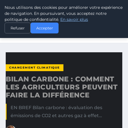
Nous utilisons des cookies pour améliorer votre expérience
CLIMATE RESPONSE BLOG
de navigation. En poursuivant, vous acceptez notre
politique de confidentialité.
En savoir plus
ACCUEIL
CHANGEMENT CLIMATIQUE
Refuser
Accepter
BILAN CARBONE : COMMENT LES AGRICULTEURS PEUVENT
FAIRE…
CHANGEMENT CLIMATIQUE
BILAN CARBONE : COMMENT
LES AGRICULTEURS PEUVENT
FAIRE LA DIFFÉRENCE
EN BREF Bilan carbone : évaluation des
émissions de CO2 et autres gaz à effet…