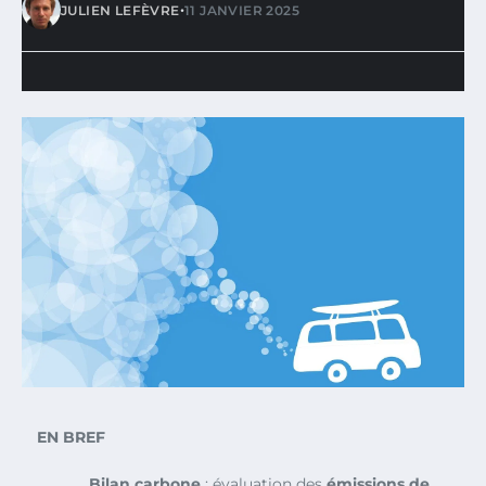
•
JULIEN LEFÈVRE
11 JANVIER 2025
EN BREF
Bilan carbone
: évaluation des
émissions de