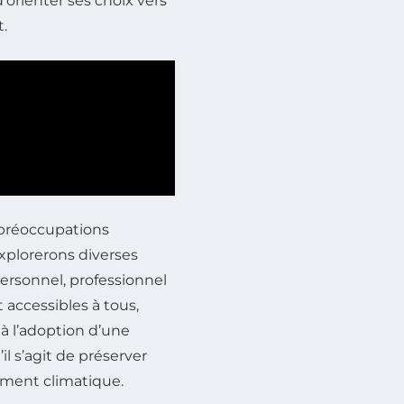
orienter ses choix vers
.
 préoccupations
xplorerons diverses
t personnel, professionnel
 accessibles à tous,
 à l’adoption d’une
l s’agit de préserver
ement climatique.