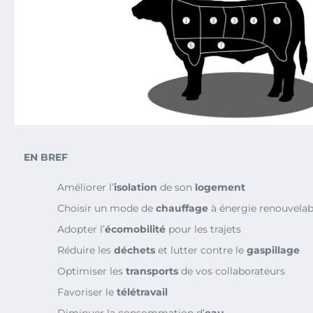
EN BREF
Améliorer l’
isolation
de son
logement
Choisir un mode de
chauffage
à énergie renouvelab
Adopter l’
écomobilité
pour les trajets
Réduire les
déchets
et lutter contre le
gaspillage
Optimiser les
transports
de vos collaborateurs
Favoriser le
télétravail
Diminuer la consommation d’
eau