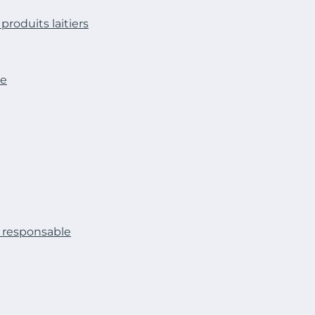
roduits laitiers
ge
 responsable