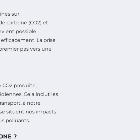
ines sur
de carbone (CO2) et
devient possible
r efficacement. La prise
premier pas vers une
e CO2 produite,
diennes. Cela inclut les
ransport, à notre
se situent nos impacts
us polluants.
ONE ?