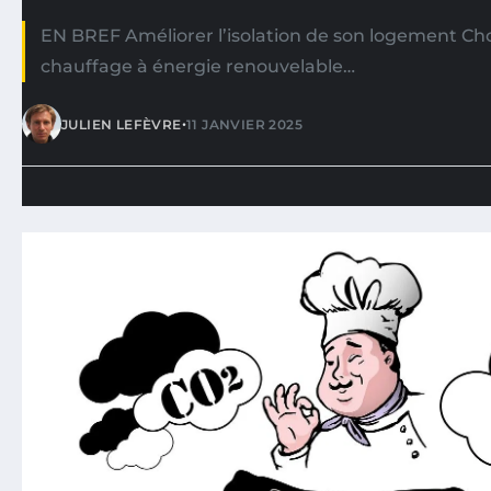
EN BREF Améliorer l’isolation de son logement Ch
chauffage à énergie renouvelable…
•
JULIEN LEFÈVRE
11 JANVIER 2025