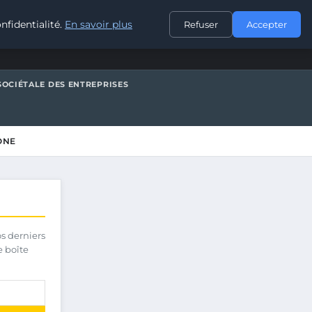
CONTACT
nfidentialité.
En savoir plus
Refuser
Accepter
SOCIÉTALE DES ENTREPRISES
ONE
os derniers
e boîte