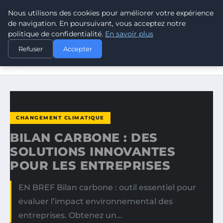
Nous utilisons des cookies pour améliorer votre expérience
CLIMATE RESPONSE BLOG
de navigation. En poursuivant, vous acceptez notre
politique de confidentialité.
En savoir plus
ACCUEIL
CHANGEMENT CLIMATIQUE
Refuser
Accepter
BILAN CARBONE : DES SOLUTIONS INNOVANTES POUR
LES…
CHANGEMENT CLIMATIQUE
BILAN CARBONE : DES
SOLUTIONS INNOVANTES
POUR LES ENTREPRISES
EN BREF Bilan carbone : outil essentiel pour
évaluer l’impact environnemental des
entreprises. Obtenez un…