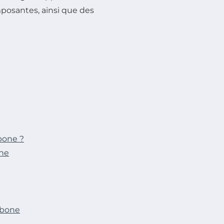
mposantes, ainsi que des
bone ?
one
rbone