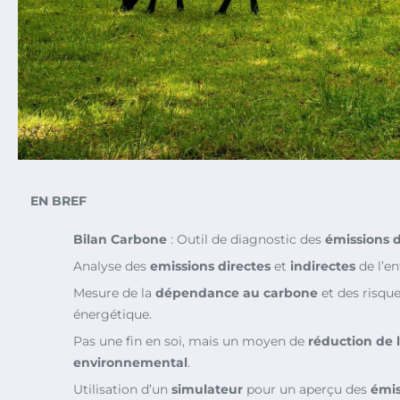
EN BREF
Bilan Carbone
: Outil de diagnostic des
émissions d
Analyse des
emissions directes
et
indirectes
de l’en
Mesure de la
dépendance au carbone
et des risques
énergétique.
Pas une fin en soi, mais un moyen de
réduction de 
environnemental
.
Utilisation d’un
simulateur
pour un aperçu des
émis