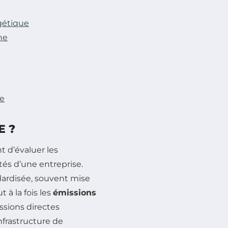
rgétique
ne
ne
E ?
t d’évaluer les
ités d’une entreprise.
dardisée, souvent mise
à la fois les
émissions
issions directes
nfrastructure de