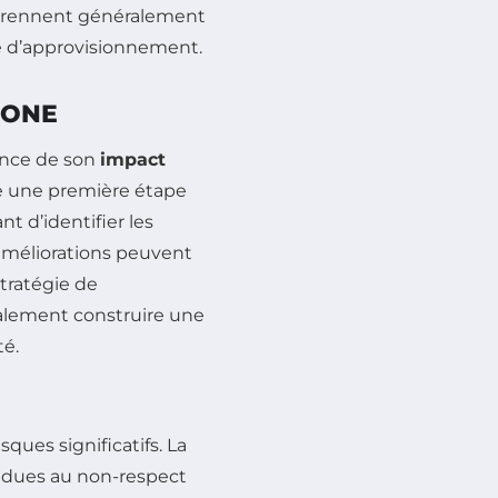
omprennent généralement
ne d’approvisionnement.
BONE
ence de son
impact
tue une première étape
t d’identifier les
 améliorations peuvent
stratégie de
galement construire une
té.
ques significatifs. La
 dues au non-respect