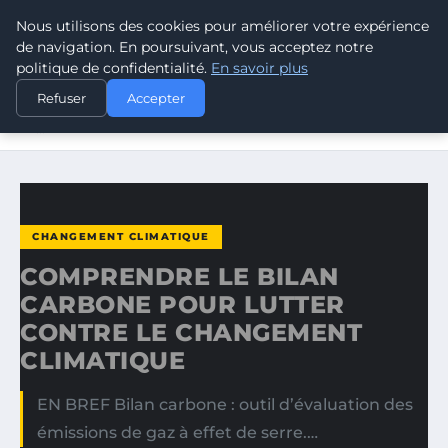
Nous utilisons des cookies pour améliorer votre expérience
CLIMATE RESPONSE BLOG
de navigation. En poursuivant, vous acceptez notre
politique de confidentialité.
En savoir plus
ACCUEIL
CHANGEMENT CLIMATIQUE
Refuser
Accepter
COMPRENDRE LE BILAN CARBONE POUR LUTTER CONTRE
LE…
CHANGEMENT CLIMATIQUE
COMPRENDRE LE BILAN
CARBONE POUR LUTTER
CONTRE LE CHANGEMENT
CLIMATIQUE
EN BREF Bilan carbone : outil d’évaluation des
émissions de gaz à effet de serre.…