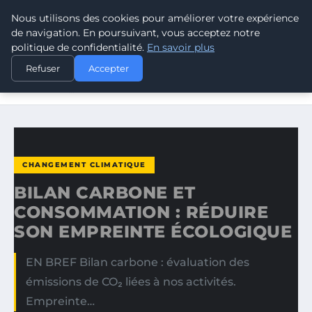
Nous utilisons des cookies pour améliorer votre expérience
CLIMATE RESPONSE BLOG
de navigation. En poursuivant, vous acceptez notre
politique de confidentialité.
En savoir plus
ACCUEIL
CHANGEMENT CLIMATIQUE
Refuser
Accepter
BILAN CARBONE ET CONSOMMATION : RÉDUIRE SON
EMPREINTE…
CHANGEMENT CLIMATIQUE
BILAN CARBONE ET
CONSOMMATION : RÉDUIRE
SON EMPREINTE ÉCOLOGIQUE
EN BREF Bilan carbone : évaluation des
émissions de CO₂ liées à nos activités.
Empreinte…