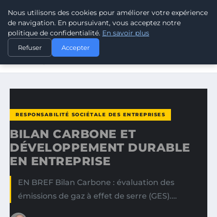
Nous utilisons des cookies pour améliorer votre expérience
CLIMATE RESPONSE BLOG
de navigation. En poursuivant, vous acceptez notre
politique de confidentialité.
En savoir plus
ACCUEIL
RESPONSABILITÉ SOCIÉTALE DES ENTREPRISES
Refuser
Accepter
BILAN CARBONE ET DÉVELOPPEMENT DURABLE EN
ENTREPRISE
RESPONSABILITÉ SOCIÉTALE DES ENTREPRISES
BILAN CARBONE ET
DÉVELOPPEMENT DURABLE
EN ENTREPRISE
EN BREF Bilan Carbone : évaluation des
émissions de gaz à effet de serre (GES).…