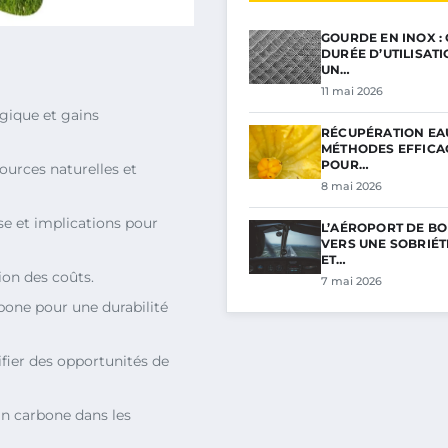
GOURDE EN INOX :
DURÉE D’UTILISAT
UN…
11 mai 2026
gique et gains
RÉCUPÉRATION EAU
MÉTHODES EFFICA
POUR…
sources naturelles et
8 mai 2026
se et implications pour
L’AÉROPORT DE BO
VERS UNE SOBRIÉ
ET…
ion des coûts.
7 mai 2026
arbone pour une durabilité
tifier des opportunités de
an carbone dans les