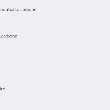
 neutralité carbone
n carbone
ité