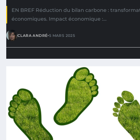
EN BREF Réduction du bilan carbone : transformat
économiques. Impact économique :…
•
CLARA ANDRÉ
5 MARS 2025