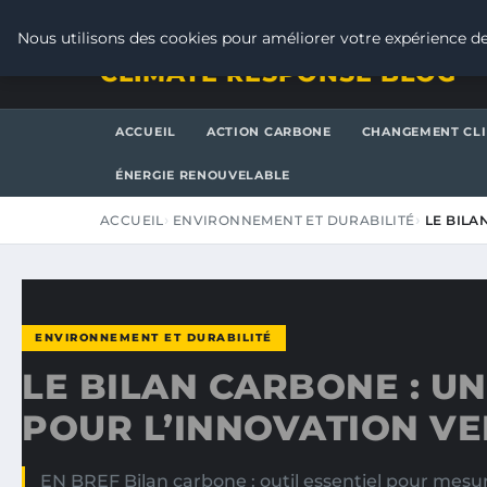
VENDREDI 7 AOÛT 2026
Nous utilisons des cookies pour améliorer votre expérience de
CLIMATE RESPONSE BLOG
ACCUEIL
ACTION CARBONE
CHANGEMENT CL
ÉNERGIE RENOUVELABLE
ACCUEIL
ENVIRONNEMENT ET DURABILITÉ
LE BILA
ENVIRONNEMENT ET DURABILITÉ
LE BILAN CARBONE : UN
POUR L’INNOVATION VE
EN BREF Bilan carbone : outil essentiel pour mesur