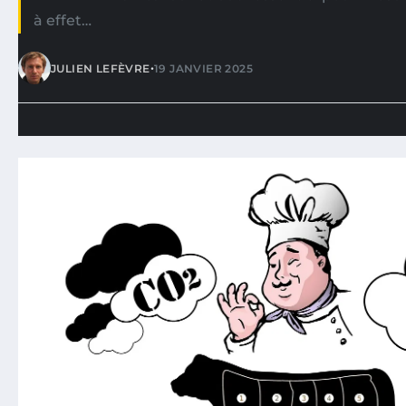
à effet…
•
JULIEN LEFÈVRE
19 JANVIER 2025