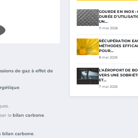
GOURDE EN INOX :
DURÉE D’UTILISAT
UN…
11 mai 2026
RÉCUPÉRATION EAU
MÉTHODES EFFICA
POUR…
8 mai 2026
L’AÉROPORT DE BO
ssions de gaz à effet de
VERS UNE SOBRIÉ
ET…
7 mai 2026
ergétique
.
ues.
ser le
bilan carbone
.
u
bilan carbone
.