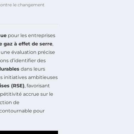
 contre le changement
que
pour les entreprises
 gaz à effet de serre
,
t une évaluation précise
ons d’identifier des
durables
dans leurs
s initiatives ambitieuses
ises (RSE)
, favorisant
étitivité accrue sur le
ction de
incontournable pour