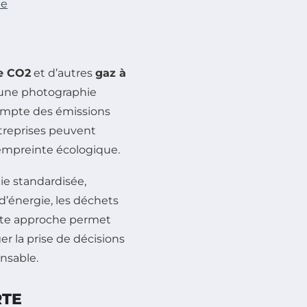
te
e CO2
et d’autres
gaz à
e une photographie
ompte des émissions
entreprises peuvent
 empreinte écologique.
ie standardisée,
d’énergie, les déchets
Cette approche permet
er la prise de décisions
nsable.
RTE