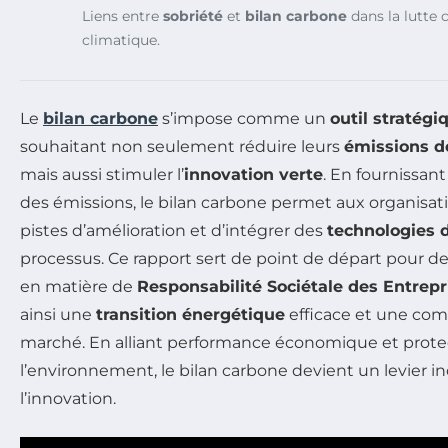
Liens entre
sobriété
et
bilan carbone
dans la lutte
climatique.
Le
bilan carbone
s’impose comme un
outil stratégi
souhaitant non seulement réduire leurs
émissions de
mais aussi stimuler l’
innovation verte
. En fournissan
des émissions, le bilan carbone permet aux organisati
pistes d’amélioration et d’intégrer des
technologies 
processus. Ce rapport sert de point de départ pour de
en matière de
Responsabilité Sociétale des Entrepr
ainsi une
transition énergétique
efficace et une comp
marché. En alliant performance économique et prote
l’environnement, le bilan carbone devient un levier 
l’innovation.