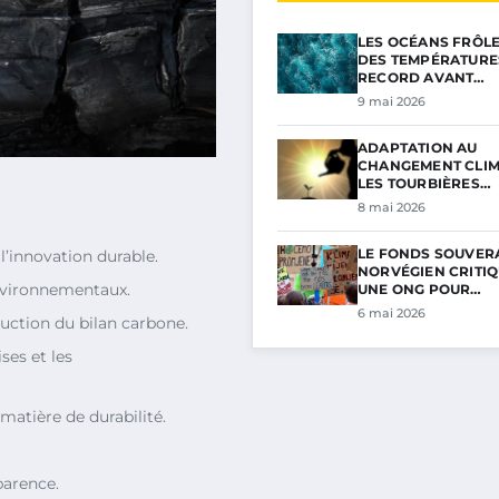
LES OCÉANS FRÔL
DES TEMPÉRATURE
RECORD AVANT…
9 mai 2026
ADAPTATION AU
CHANGEMENT CLIM
LES TOURBIÈRES…
8 mai 2026
LE FONDS SOUVER
’innovation durable.
NORVÉGIEN CRITIQ
nvironnementaux.
UNE ONG POUR…
6 mai 2026
uction du bilan carbone.
ses et les
matière de durabilité.
parence.