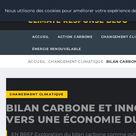
SAMEDI 8 AOÛT 2026
Nous utilisons des cookies pour améliorer votre expérience de
CLIMATE RESPONSE BLOG
ACCUEIL
ACTION CARBONE
CHANGEMENT CL
ÉNERGIE RENOUVELABLE
ACCUEIL
CHANGEMENT CLIMATIQUE
BILAN CARBON
CHANGEMENT CLIMATIQUE
BILAN CARBONE ET INN
VERS UNE ÉCONOMIE D
EN BREF Exploration du bilan carbone comme outil