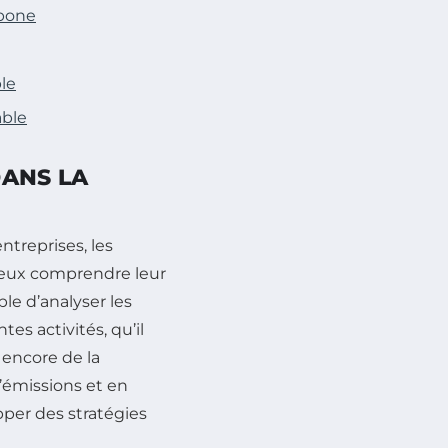
rbone
ble
able
DANS LA
ntreprises, les
ieux comprendre leur
ble d’analyser les
es activités, qu’il
u encore de la
’émissions et en
pper des stratégies