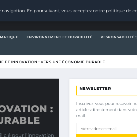
 navigation. En poursuivant, vous acceptez notre politique de co
IMATIQUE
ENVIRONNEMENT ET DURABILITÉ
RESPONSABILITÉ 
E ET INNOVATION : VERS UNE ÉCONOMIE DURABLE
NEWSLETTER
Inscrivez-vous pour recevoir n
OVATION :
articles directement dans votr
mail.
URABLE
 clé pour l’innovation