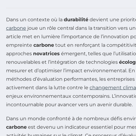
Dans un contexte où la
durabilité
devient une priorité
carbone
joue un rôle central dans la transition vers u
article met en lumière l’importance de l’innovation p
empreinte
carbone
tout en renforçant la compétitivi
approches
novatrices
émergent, telles que l’utilisat
renouvelables et l’intégration de technologies
écolog
mesurer et d’optimiser l’impact environnemental. En
méthodes d’évaluation performantes, les entreprises
activement dans la lutte contre le
changement clima
enjeux environnementaux contemporains. L’innovatio
incontournable pour avancer vers un avenir durable.
Dans un monde confronté à de nombreux défis envi
carbone
est devenu un indicateur essentiel pour mes
activités humaines sur le climat. Ce processus d’éva