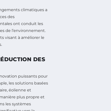
angements climatiques a
nces des
ales ont conduit les
ses de l’environnement.
ts visant à améliorer le
.
RÉDUCTION DES
nnovation puissants pour
ple, les solutions basées
aire, éolienne et
manière plus propre et
ans les systèmes
nificative vers la