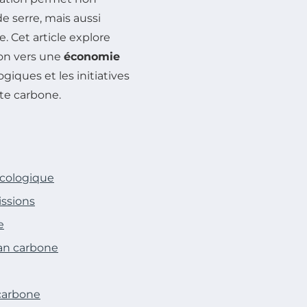
e serre, mais aussi
e. Cet article explore
ion vers une
économie
giques et les initiatives
nte carbone.
écologique
ssions
e
lan carbone
 carbone