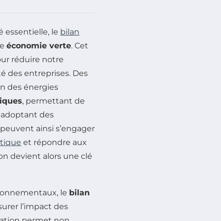
 essentielle, le
bilan
ne
économie verte
. Cet
our réduire notre
té des entreprises. Des
ion des énergies
iques
, permettant de
 adoptant des
 peuvent ainsi s’engager
tique
et répondre aux
n devient alors une clé
ronnementaux, le
bilan
urer l’impact des
luation permet non