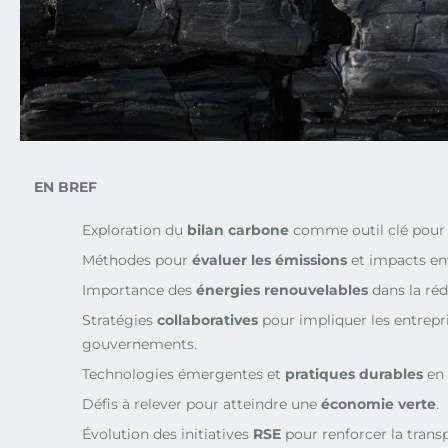
EN BREF
Exploration du
bilan carbone
comme outil clé pour l
Méthodes pour
évaluer les émissions
et impacts e
Importance des
énergies renouvelables
dans la réd
Stratégies
collaboratives
pour impliquer les entrepri
gouvernements.
Technologies émergentes et
pratiques durables
en 
Défis à relever pour atteindre une
économie verte
.
Évolution des initiatives
RSE
pour renforcer la trans