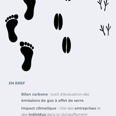
EN BREF
Bilan carbone
: outil d’évaluation des
émissions de gaz à effet de serre
.
Impact climatique
: rôle des
entreprises
et
des
individus
dans le réchauffement