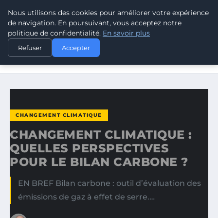
Nous utilisons des cookies pour améliorer votre expérience
CLIMATE RESPONSE BLOG
de navigation. En poursuivant, vous acceptez notre
politique de confidentialité.
En savoir plus
ACCUEIL
CHANGEMENT CLIMATIQUE
Refuser
Accepter
CHANGEMENT CLIMATIQUE : QUELLES PERSPECTIVES POUR
LE…
CHANGEMENT CLIMATIQUE
CHANGEMENT CLIMATIQUE :
QUELLES PERSPECTIVES
POUR LE BILAN CARBONE ?
EN BREF Bilan carbone : outil d’évaluation des
émissions de gaz à effet de serre.…