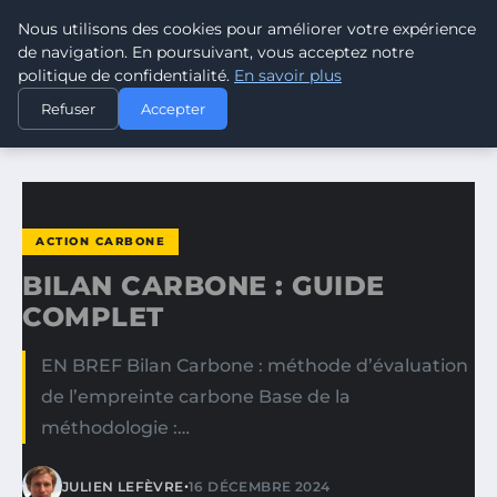
Nous utilisons des cookies pour améliorer votre expérience
CLIMATE RESPONSE BLOG
de navigation. En poursuivant, vous acceptez notre
politique de confidentialité.
En savoir plus
ACCUEIL
ACTION CARBONE
Refuser
Accepter
BILAN CARBONE : GUIDE COMPLET
ACTION CARBONE
BILAN CARBONE : GUIDE
COMPLET
EN BREF Bilan Carbone : méthode d’évaluation
de l’empreinte carbone Base de la
méthodologie :…
•
JULIEN LEFÈVRE
16 DÉCEMBRE 2024