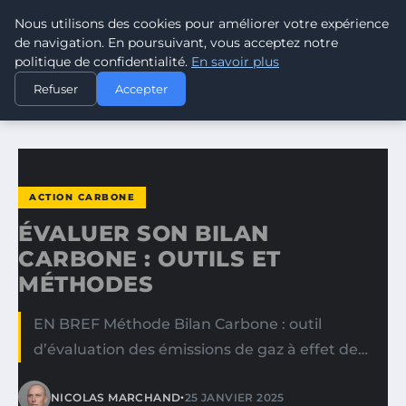
Nous utilisons des cookies pour améliorer votre expérience
CLIMATE RESPONSE BLOG
de navigation. En poursuivant, vous acceptez notre
politique de confidentialité.
En savoir plus
ACCUEIL
ACTION CARBONE
Refuser
Accepter
ÉVALUER SON BILAN CARBONE : OUTILS ET MÉTHODES
ACTION CARBONE
ÉVALUER SON BILAN
CARBONE : OUTILS ET
MÉTHODES
EN BREF Méthode Bilan Carbone : outil
d’évaluation des émissions de gaz à effet de…
•
NICOLAS MARCHAND
25 JANVIER 2025