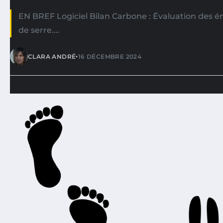
EN BREF Logiciel Bilan Carbone : Évaluation des ém
de serre.…
•
CLARA ANDRÉ
16 DÉCEMBRE 2024