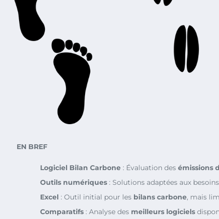
EN BREF
Logiciel Bilan Carbone
: Évaluation des
émissions d
Outils numériques
: Solutions adaptées aux besoins 
Excel
: Outil initial pour les
bilans carbone
, mais lim
Comparatifs
: Analyse des
meilleurs logiciels
dispon