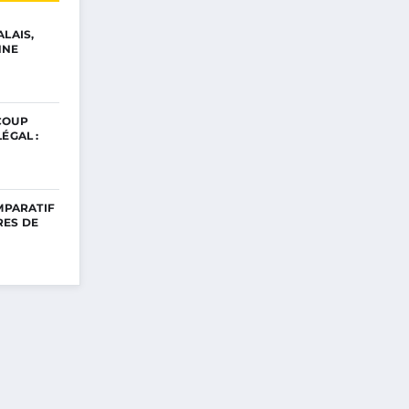
ALAIS,
NNE
COUP
ÉGAL :
OMPARATIF
RES DE