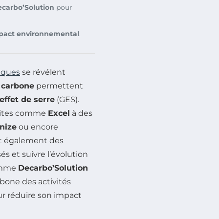
carbo’Solution
pour
pact environnemental
.
iques
se révélent
n carbone
permettent
effet de serre
(GES).
atuites comme
Excel
à des
nize
ou encore
ent également des
s et suivre l’évolution
comme
Decarbo’Solution
bone des activités
r réduire son impact