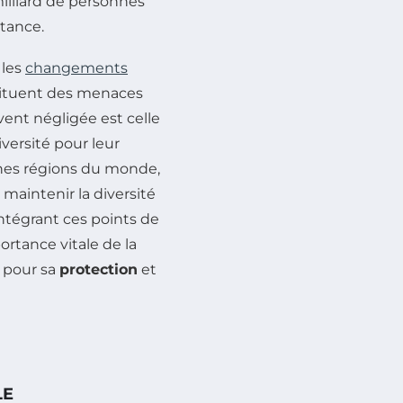
illiard de personnes
tance.
 les
changements
nstituent des menaces
ent négligée est celle
versité pour leur
ines régions du monde,
maintenir la diversité
intégrant ces points de
rtance vitale de la
s pour sa
protection
et
LE