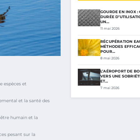
GOURDE EN INOX :
DURÉE D’UTILISAT
UN…
11 mai 2026
RÉCUPÉRATION EAU
MÉTHODES EFFICA
POUR…
8 mai 2026
L’AÉROPORT DE BO
VERS UNE SOBRIÉ
ET…
e espèces et
7 mai 2026
nemental et la santé des
-être humain et la
es pesant sur la