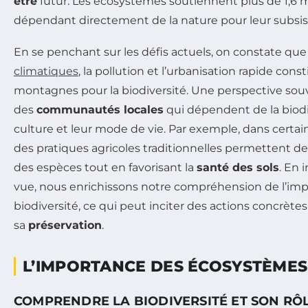
être
futur. Les écosystèmes soutiennent plus de 1,6 m
dépendant directement de la nature pour leur subsis
En se penchant sur les défis actuels, on constate que
climatiques
, la pollution et l’urbanisation rapide co
montagnes pour la biodiversité. Une perspective souv
des
communautés locales
qui dépendent de la biodi
culture et leur mode de vie. Par exemple, dans certa
des pratiques agricoles traditionnelles permettent de 
des espèces tout en favorisant la
santé des sols
. En 
vue, nous enrichissons notre compréhension de l’impo
biodiversité, ce qui peut inciter des actions concrète
sa
préservation
.
L’IMPORTANCE DES ÉCOSYSTÈMES
COMPRENDRE LA BIODIVERSITÉ ET SON RÔ