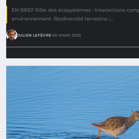
EN BREF Rôle des écosystèmes : Interactions comp
environnement. Biodiversité terrestre :…
•
JULIEN LEFÈVRE
20 MARS 2025