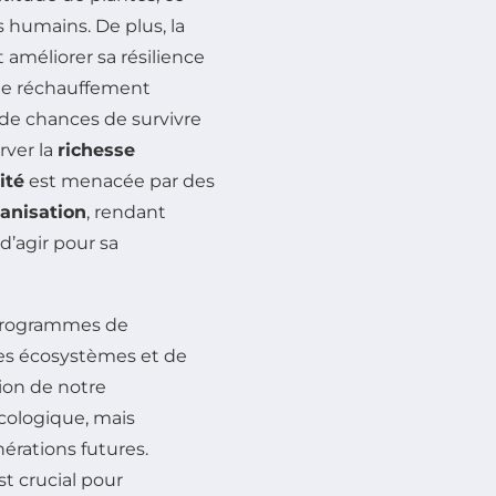
s humains. De plus, la
améliorer sa résilience
 le réchauffement
 de chances de survivre
rver la
richesse
ité
est menacée par des
anisation
, rendant
d’agir pour sa
s programmes de
s écosystèmes et de
tion de notre
cologique, mais
érations futures.
est crucial pour