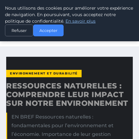
Nous utilisons des cookies pour améliorer votre expérience
CLIMATE RESPONSE BLOG
de navigation. En poursuivant, vous acceptez notre
politique de confidentialité.
En savoir plus
ACCUEIL
ENVIRONNEMENT ET DURABILITÉ
Refuser
Accepter
RESSOURCES NATURELLES : COMPRENDRE LEUR IMPACT
SUR…
ENVIRONNEMENT ET DURABILITÉ
RESSOURCES NATURELLES :
COMPRENDRE LEUR IMPACT
SUR NOTRE ENVIRONNEMENT
EN BREF Ressources naturelles :
fondamentales pour l’environnement et
l’économie. Importance de leur gestion