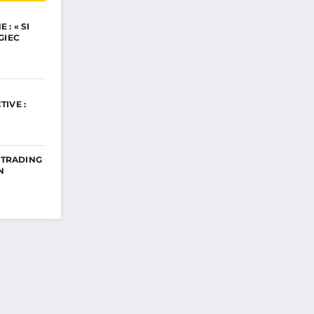
: « SI
GIEC
IVE :
E TRADING
N