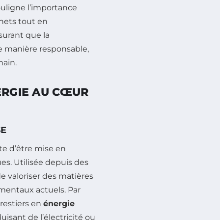
ouligne l’importance
chets tout en
surant que la
de manière responsable,
main.
ERGIE AU CŒUR
SE
te d’être mise en
s. Utilisée depuis des
 valoriser des matières
mentaux actuels. Par
restiers en
énergie
isant de l’électricité ou