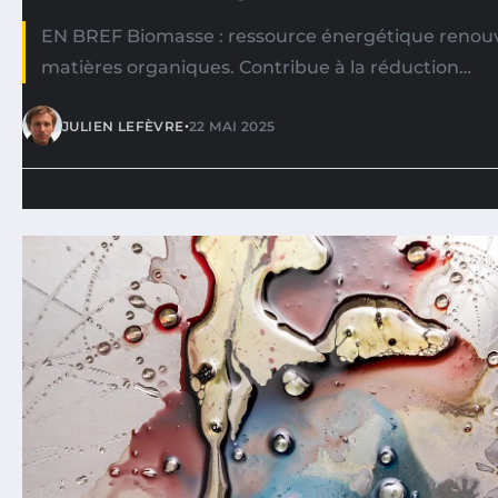
EN BREF Biomasse : ressource énergétique renouv
matières organiques. Contribue à la réduction…
•
JULIEN LEFÈVRE
22 MAI 2025