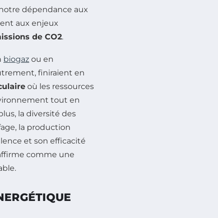
s notre dépendance aux
ent aux enjeux
issions de CO2
.
n
biogaz
ou en
trement, finiraient en
ulaire
où les ressources
’environnement tout en
us, la diversité des
fage, la production
lence et son efficacité
 s’affirme comme une
able.
ÉNERGÉTIQUE