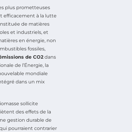
es plus prometteuses
t efficacement à la lutte
onstituée de matières
les et industriels, et
atières en énergie, non
bustibles fossiles,
 émissions de CO2
dans
nale de l’Énergie, la
renouvelable mondiale
intégré dans un mix
iomasse sollicite
ètent des effets de la
 une gestion durable de
qui pourraient contrarier