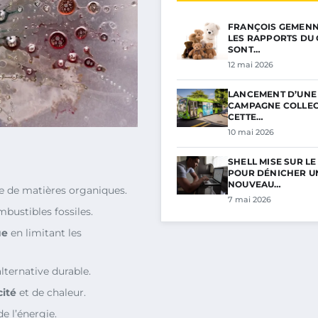
FRANÇOIS GEMENNE 
LES RAPPORTS DU 
SONT…
12 mai 2026
LANCEMENT D’UNE
CAMPAGNE COLLECT
CETTE…
10 mai 2026
SHELL MISE SUR L
POUR DÉNICHER U
NOUVEAU…
e de matières organiques.
7 mai 2026
bustibles fossiles.
ue
en limitant les
lternative durable.
cité
et de chaleur.
e l’énergie.