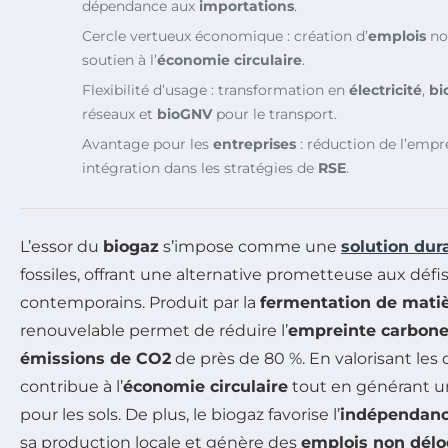
dépendance aux
importations
.
Cercle vertueux économique : création d’
emplois
non
soutien à l’
économie circulaire
.
Flexibilité d’usage : transformation en
électricité
,
bi
réseaux et
bioGNV
pour le transport.
Avantage pour les
entreprises
: réduction de l’empr
intégration dans les stratégies de
RSE
.
L’essor du
biogaz
s’impose comme une
solution dur
fossiles, offrant une alternative prometteuse aux déf
contemporains. Produit par la
fermentation de mati
renouvelable permet de réduire l’
empreinte carbon
émissions de CO2
de près de 80 %. En valorisant les 
contribue à l’
économie circulaire
tout en générant 
pour les sols. De plus, le biogaz favorise l’
indépendanc
sa production locale et génère des
emplois non délo