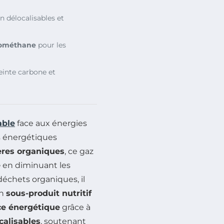
 délocalisables et
ométhane
pour les
einte carbone et
able
face aux énergies
is énergétiques
ères organiques
, ce gaz
e
en diminuant les
déchets organiques, il
un
sous-produit nutritif
e énergétique
grâce à
calisables
, soutenant