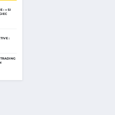
: « SI
GIEC
IVE :
E TRADING
N