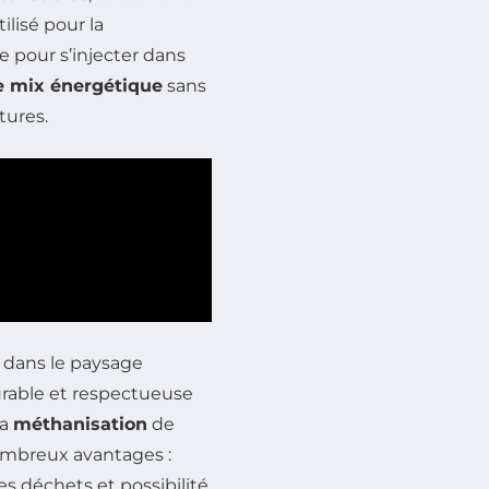
ilisé pour la
ue pour s’injecter dans
le mix énergétique
sans
tures.
dans le paysage
urable et respectueuse
la
méthanisation
de
nombreux avantages :
des déchets et possibilité