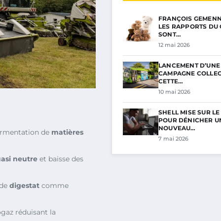
FRANÇOIS GEMENNE 
LES RAPPORTS DU 
SONT…
12 mai 2026
LANCEMENT D’UNE
CAMPAGNE COLLECT
CETTE…
10 mai 2026
SHELL MISE SUR L
POUR DÉNICHER U
NOUVEAU…
fermentation de
matières
7 mai 2026
asi neutre
et baisse des
 de
digestat
comme
gaz réduisant la