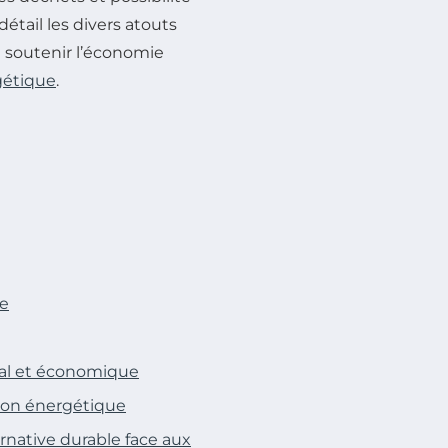
détail les divers atouts
 soutenir l’économie
gétique
.
le
al et économique
tion énergétique
rnative durable face aux