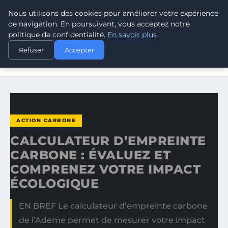
Nous utilisons des cookies pour améliorer votre expérience
CLIMATE RESPONSE BLOG
de navigation. En poursuivant, vous acceptez notre
politique de confidentialité.
En savoir plus
ACCUEIL
ACTION CARBONE
Refuser
Accepter
CALCULATEUR D’EMPREINTE CARBONE : ÉVALUEZ ET
COMPRENEZ…
ACTION CARBONE
CALCULATEUR D’EMPREINTE
CARBONE : ÉVALUEZ ET
COMPRENEZ VOTRE IMPACT
ÉCOLOGIQUE
EN BREF Le calculateur d’empreinte carbone
de l’Ademe permet de mesurer votre impact