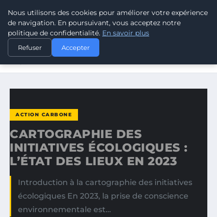
Nous utilisons des cookies pour améliorer votre expérience
CLIMATE RESPONSE BLOG
de navigation. En poursuivant, vous acceptez notre
politique de confidentialité.
En savoir plus
ACCUEIL
ACTION CARBONE
Refuser
Accepter
CARTOGRAPHIE DES INITIATIVES ÉCOLOGIQUES : L’ÉTAT
DES…
ACTION CARBONE
CARTOGRAPHIE DES
INITIATIVES ÉCOLOGIQUES :
L’ÉTAT DES LIEUX EN 2023
Introduction à la cartographie des initiatives
écologiques En 2023, la prise de conscience
environnementale est…