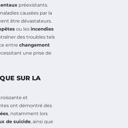
mentaux
préexistants.
maladies causées par la
vent être dévastateurs.
mpêtes
ou les
incendies
traîner des troubles tels
nce entre
changement
cessitant une prise de
QUE SUR LA
roissante et
entes ont démontré des
vées
, notamment lors
ux de suicide
, ainsi que