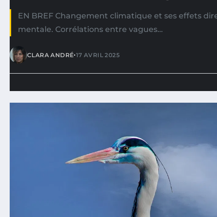
EN BREF Changement climatique et ses effets dire
mentale. Corrélations entre vagues…
•
CLARA ANDRÉ
17 AVRIL 2025