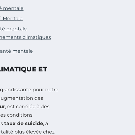
té mentale
é Mentale
nté mentale
énements climatiques
santé mentale
IMATIQUE ET
randissante pour notre
’augmentation des
ur
, est corrélée à des
es conditions
es
taux de suicide
, à
talité plus élevée chez