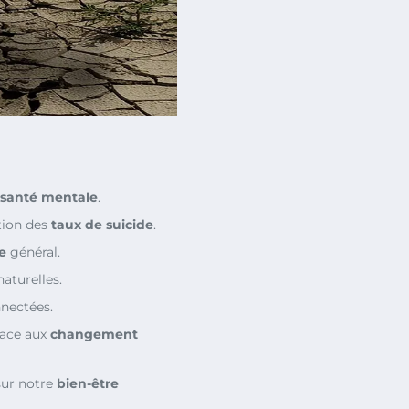
santé mentale
.
ion des
taux de suicide
.
e
général.
aturelles.
nectées.
ace aux
changement
sur notre
bien-être