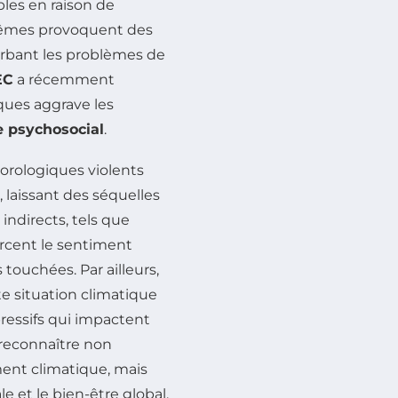
les en raison de
rêmes provoquent des
rbant les problèmes de
EC
a récemment
ques aggrave les
e psychosocial
.
orologiques violents
laissant des séquelles
indirects, tels que
orcent le sentiment
ouchées. Par ailleurs,
e situation climatique
essifs qui impactent
e reconnaître non
nt climatique, mais
e et le bien-être global.