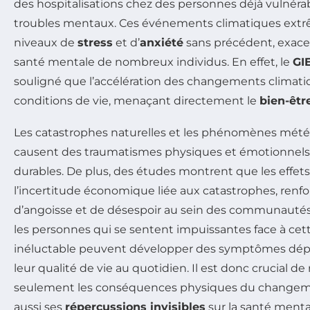
des hospitalisations chez des personnes déjà vulnérab
troubles mentaux. Ces événements climatiques ext
niveaux de
stress
et d’
anxiété
sans précédent, exace
santé mentale de nombreux individus. En effet, le
GI
souligné que l’accélération des changements climati
conditions de vie, menaçant directement le
bien-êtr
Les catastrophes naturelles et les phénomènes mété
causent des traumatismes physiques et émotionnels, 
durables. De plus, des études montrent que les effets 
l’incertitude économique liée aux catastrophes, renf
d’angoisse et de désespoir au sein des communautés t
les personnes qui se sentent impuissantes face à cett
inéluctable peuvent développer des symptômes dépr
leur qualité de vie au quotidien. Il est donc crucial d
seulement les conséquences physiques du changeme
aussi ses
répercussions invisibles
sur la santé mental