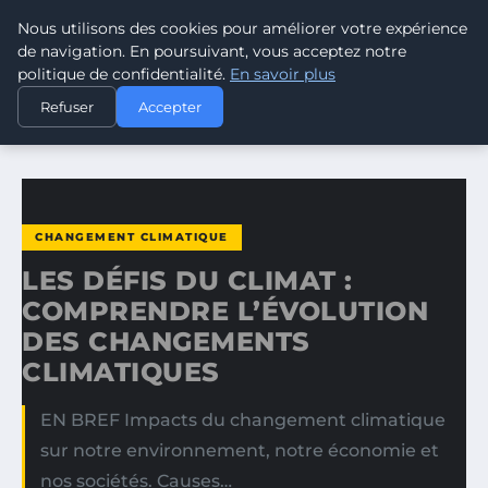
Nous utilisons des cookies pour améliorer votre expérience
CLIMATE RESPONSE BLOG
de navigation. En poursuivant, vous acceptez notre
politique de confidentialité.
En savoir plus
ACCUEIL
CHANGEMENT CLIMATIQUE
Refuser
Accepter
LES DÉFIS DU CLIMAT : COMPRENDRE L’ÉVOLUTION DES…
CHANGEMENT CLIMATIQUE
LES DÉFIS DU CLIMAT :
COMPRENDRE L’ÉVOLUTION
DES CHANGEMENTS
CLIMATIQUES
EN BREF Impacts du changement climatique
sur notre environnement, notre économie et
nos sociétés. Causes…