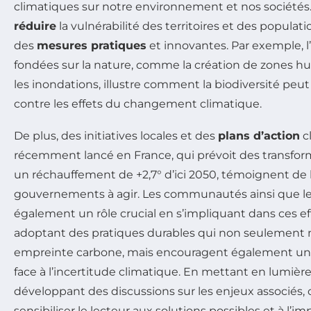
climatiques sur notre environnement et nos sociétés. 
réduire
la vulnérabilité des territoires et des popula
des
mesures pratiques
et innovantes. Par exemple, l
fondées sur la nature, comme la création de zones 
les inondations, illustre comment la biodiversité peut
contre les effets du changement climatique.
De plus, des initiatives locales et des
plans d’action
c
récemment lancé en France, qui prévoit des transfor
un réchauffement de +2,7° d’ici 2050, témoignent d
gouvernements à agir. Les communautés ainsi que le
également un rôle crucial en s’impliquant dans ces effo
adoptant des pratiques durables qui non seulement 
empreinte carbone, mais encouragent également une
face à l’incertitude climatique. En mettant en lumièr
développant des discussions sur les enjeux associés, c
sensibiliser le lecteur aux solutions possibles et à l’i