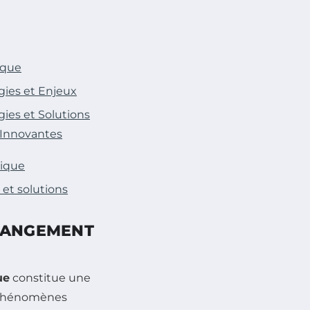
ique
gies et Enjeux
ies et Solutions
 Innovantes
tique
et solutions
CHANGEMENT
ue
constitue une
s phénomènes