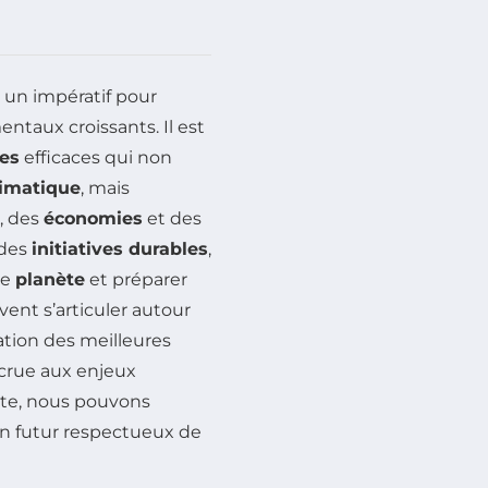
un impératif pour
ntaux croissants. Il est
ies
efficaces qui non
imatique
, mais
, des
économies
et des
des
initiatives durables
,
re
planète
et préparer
vent s’articuler autour
tion des meilleures
ccrue aux enjeux
te, nous pouvons
un futur respectueux de