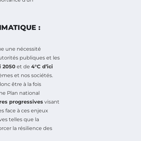
MATIQUE :
e une nécessité
autorités publiques et les
ci 2050
et de
4°C d’ici
mes et nos sociétés.
nc être à la fois
me Plan national
res progressives
visant
es face à ces enjeux
es telles que la
cer la résilience des