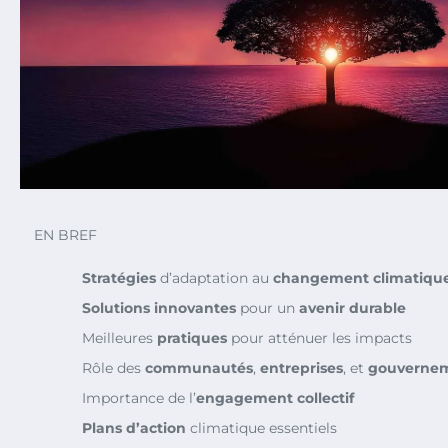
EN BREF
Stratégies
d’adaptation au
changement climatiqu
Solutions innovantes
pour un
avenir durable
Meilleures
pratiques
pour atténuer les impacts
Rôle des
communautés
,
entreprises
, et
gouverne
Importance de l’
engagement collectif
Plans d’action
climatique essentiels