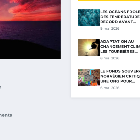
LES OCÉANS FRÔL
DES TEMPÉRATURE
RECORD AVANT…
9 mai 2026
ADAPTATION AU
CHANGEMENT CLIM
LES TOURBIÈRES…
8 mai 2026
LE FONDS SOUVER
NORVÉGIEN CRITIQ
UNE ONG POUR…
e
6 mai 2026
ments