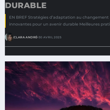
DURABLE
EN BREF Stratégies d’adaptation au changement c
innovantes pour un avenir durable Meilleures pra
•
CLARA ANDRÉ
30 AVRIL 2025