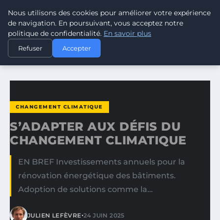
Nous utilisons des cookies pour améliorer votre expérience
CLIMATE RESPONSE BLOG
de navigation. En poursuivant, vous acceptez notre
politique de confidentialité.
En savoir plus
ACCUEIL
CHANGEMENT CLIMATIQUE
Refuser
Accepter
S’ADAPTER AUX DÉFIS DU CHANGEMENT CLIMATIQUE
CHANGEMENT CLIMATIQUE
S’ADAPTER AUX DÉFIS DU
CHANGEMENT CLIMATIQUE
EN BREF Investissements annuels pour la
rénovation énergétique des bâtiments.
Adoption de solutions comme la…
•
JULIEN LEFÈVRE
24 JUIN 2025