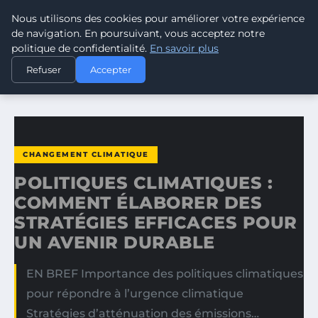
Nous utilisons des cookies pour améliorer votre expérience
CLIMATE RESPONSE BLOG
de navigation. En poursuivant, vous acceptez notre
politique de confidentialité.
En savoir plus
ACCUEIL
CHANGEMENT CLIMATIQUE
Refuser
Accepter
POLITIQUES CLIMATIQUES : COMMENT ÉLABORER DES…
CHANGEMENT CLIMATIQUE
POLITIQUES CLIMATIQUES :
COMMENT ÉLABORER DES
STRATÉGIES EFFICACES POUR
UN AVENIR DURABLE
EN BREF Importance des politiques climatiques
pour répondre à l’urgence climatique
Stratégies d’atténuation des émissions…