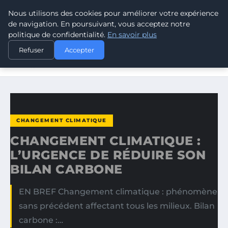
Nous utilisons des cookies pour améliorer votre expérience
CLIMATE RESPONSE BLOG
de navigation. En poursuivant, vous acceptez notre
politique de confidentialité.
En savoir plus
ACCUEIL
CHANGEMENT CLIMATIQUE
Refuser
Accepter
CHANGEMENT CLIMATIQUE : L’URGENCE DE RÉDUIRE SON
BILAN…
CHANGEMENT CLIMATIQUE
CHANGEMENT CLIMATIQUE :
L’URGENCE DE RÉDUIRE SON
BILAN CARBONE
EN BREF Changement climatique : phénomène
sans précédent affectant tous les milieux. Bilan
carbone :…