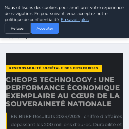
Nous utilisons des cookies pour améliorer votre expérience
CLIMATE RESPONSE BLOG
de navigation. En poursuivant, vous acceptez notre
politique de confidentialité.
En savoir plus
ACCUEIL
RESPONSABILITÉ SOCIÉTALE DES ENTREPRISES
Refuser
Accepter
CHEOPS TECHNOLOGY : UNE PERFORMANCE
ÉCONOMIQUE…
RESPONSABILITÉ SOCIÉTALE DES ENTREPRISES
CHEOPS TECHNOLOGY : UNE
PERFORMANCE ÉCONOMIQUE
EXEMPLAIRE AU CŒUR DE LA
SOUVERAINETÉ NATIONALE
EN BREF Résultats 2024/2025 : chiffre d’affaires
dépassant les 200 millions d’euros. Durabilité et