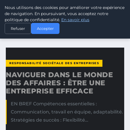
Nous utilisons des cookies pour améliorer votre expérience
CLIMATE RESPONSE BLOG
de navigation. En poursuivant, vous acceptez notre
politique de confidentialité.
En savoir plus
ACCUEIL
RESPONSABILITÉ SOCIÉTALE DES ENTREPRISES
Refuser
Accepter
NAVIGUER DANS LE MONDE DES AFFAIRES : ÊTRE UNE…
RESPONSABILITÉ SOCIÉTALE DES ENTREPRISES
NAVIGUER DANS LE MONDE
DES AFFAIRES : ÊTRE UNE
ENTREPRISE EFFICACE
EN BREF Compétences essentielles :
Communication, travail en équipe, adaptabilité.
Stratégies de succès : Flexibilité…