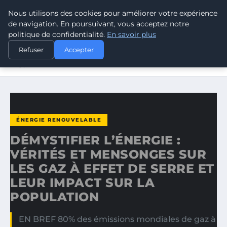
Nous utilisons des cookies pour améliorer votre expérience
CLIMATE RESPONSE BLOG
de navigation. En poursuivant, vous acceptez notre
politique de confidentialité.
En savoir plus
ACCUEIL
ÉNERGIE RENOUVELABLE
Refuser
Accepter
DÉMYSTIFIER L’ÉNERGIE : VÉRITÉS ET MENSONGES SUR
LES…
ÉNERGIE RENOUVELABLE
DÉMYSTIFIER L’ÉNERGIE :
VÉRITÉS ET MENSONGES SUR
LES GAZ À EFFET DE SERRE ET
LEUR IMPACT SUR LA
POPULATION
EN BREF 80% des émissions mondiales de gaz à