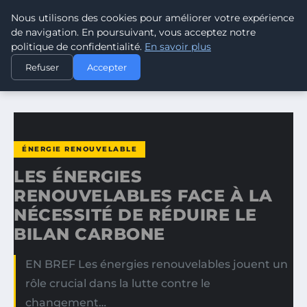
Nous utilisons des cookies pour améliorer votre expérience
CLIMATE RESPONSE BLOG
de navigation. En poursuivant, vous acceptez notre
politique de confidentialité.
En savoir plus
ACCUEIL
ÉNERGIE RENOUVELABLE
Refuser
Accepter
LES ÉNERGIES RENOUVELABLES FACE À LA NÉCESSITÉ DE…
ÉNERGIE RENOUVELABLE
LES ÉNERGIES
RENOUVELABLES FACE À LA
NÉCESSITÉ DE RÉDUIRE LE
BILAN CARBONE
EN BREF Les énergies renouvelables jouent un
rôle crucial dans la lutte contre le
changement…