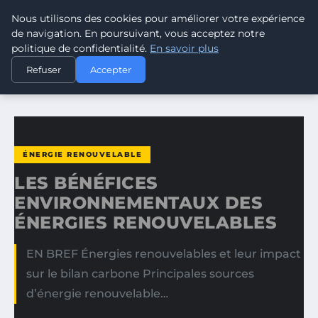
Nous utilisons des cookies pour améliorer votre expérience
CLIMATE RESPONSE BLOG
de navigation. En poursuivant, vous acceptez notre
politique de confidentialité.
En savoir plus
ACCUEIL
ÉNERGIE RENOUVELABLE
Refuser
Accepter
LES BÉNÉFICES ENVIRONNEMENTAUX DES ÉNERGIES…
ÉNERGIE RENOUVELABLE
LES BÉNÉFICES
ENVIRONNEMENTAUX DES
ÉNERGIES RENOUVELABLES
EN BREF Énergies renouvelables et leur impact
sur le bilan carbone Principales sources
d’énergie renouvelable…