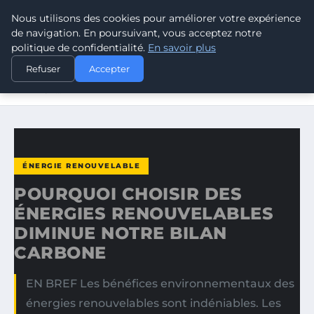
Nous utilisons des cookies pour améliorer votre expérience
CLIMATE RESPONSE BLOG
de navigation. En poursuivant, vous acceptez notre
politique de confidentialité.
En savoir plus
ACCUEIL
ÉNERGIE RENOUVELABLE
Refuser
Accepter
POURQUOI CHOISIR DES ÉNERGIES RENOUVELABLES
DIMINUE…
ÉNERGIE RENOUVELABLE
POURQUOI CHOISIR DES
ÉNERGIES RENOUVELABLES
DIMINUE NOTRE BILAN
CARBONE
EN BREF Les bénéfices environnementaux des
énergies renouvelables sont indéniables. Les