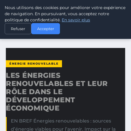
Nous utilisons des cookies pour améliorer votre expérience
CLIMATE RESPONSE BLOG
de navigation. En poursuivant, vous acceptez notre
politique de confidentialité.
En savoir plus
ACCUEIL
ÉNERGIE RENOUVELABLE
Refuser
Accepter
LES ÉNERGIES RENOUVELABLES ET LEUR RÔLE DANS LE…
ÉNERGIE RENOUVELABLE
LES ÉNERGIES
RENOUVELABLES ET LEUR
RÔLE DANS LE
DÉVELOPPEMENT
ÉCONOMIQUE
EN BREF Énergies renouvelables : sources
d’énergie viables pour l’avenir. Impact sur la