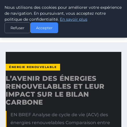
Nous utilisons des cookies pour améliorer votre expérience
CLIMATE RESPONSE BLOG
de navigation. En poursuivant, vous acceptez notre
politique de confidentialité.
En savoir plus
ACCUEIL
ÉNERGIE RENOUVELABLE
Refuser
Accepter
L’AVENIR DES ÉNERGIES RENOUVELABLES ET LEUR IMPACT
SUR…
ÉNERGIE RENOUVELABLE
L’AVENIR DES ÉNERGIES
RENOUVELABLES ET LEUR
IMPACT SUR LE BILAN
CARBONE
EN BREF Analyse de cycle de vie (ACV) des
énergies renouvelables Comparaison entre