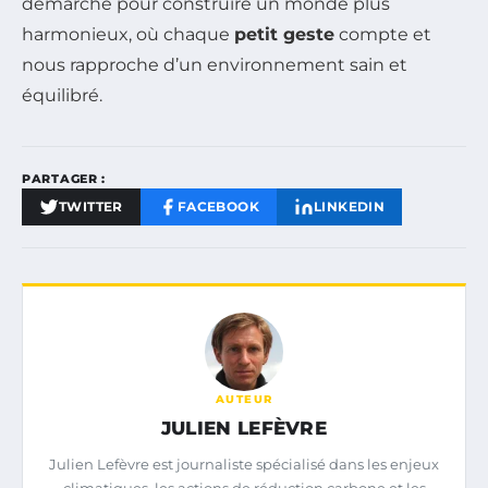
démarche pour construire un monde plus
harmonieux, où chaque
petit geste
compte et
nous rapproche d’un environnement sain et
équilibré.
PARTAGER :
TWITTER
FACEBOOK
LINKEDIN
AUTEUR
JULIEN LEFÈVRE
Julien Lefèvre est journaliste spécialisé dans les enjeux
climatiques, les actions de réduction carbone et les