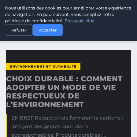
Nous utilisons des cookies pour améliorer votre expérience
CLIMATE RESPONSE BLOG
de navigation. En poursuivant, vous acceptez notre
politique de confidentialité.
En savoir plus
ACCUEIL
ENVIRONNEMENT ET DURABILITÉ
Refuser
Accepter
CHOIX DURABLE : COMMENT ADOPTER UN MODE DE VIE…
ENVIRONNEMENT ET DURABILITÉ
CHOIX DURABLE : COMMENT
ADOPTER UN MODE DE VIE
RESPECTUEUX DE
L’ENVIRONNEMENT
EN BREF Réduction de l’empreinte carbone :
Intégrez des gestes quotidiens
écoresponsables. Produits durables :…