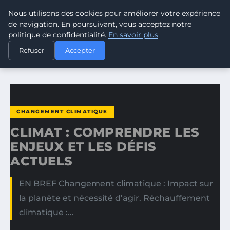
Nous utilisons des cookies pour améliorer votre expérience
CLIMATE RESPONSE BLOG
de navigation. En poursuivant, vous acceptez notre
politique de confidentialité.
En savoir plus
ACCUEIL
CHANGEMENT CLIMATIQUE
Refuser
Accepter
CLIMAT : COMPRENDRE LES ENJEUX ET LES DÉFIS ACTUELS
CHANGEMENT CLIMATIQUE
CLIMAT : COMPRENDRE LES
ENJEUX ET LES DÉFIS
ACTUELS
EN BREF Changement climatique : Impact sur
la planète et nécessité d’agir. Réchauffement
climatique :…