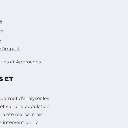
e
ux
e
 d’impact
iques et Approches
S ET
 permet d’analyser les
jet sur une population
a été réalisé, mais
 intervention. La