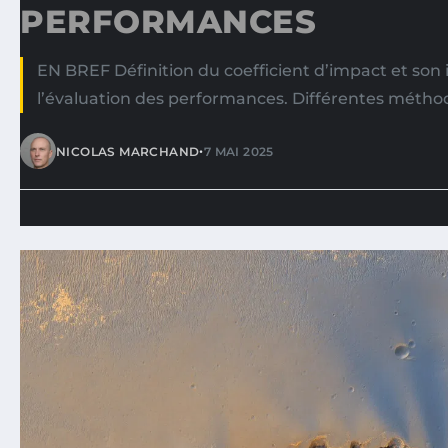
PERFORMANCES
EN BREF Définition du coefficient d’impact et so
l’évaluation des performances. Différentes métho
•
NICOLAS MARCHAND
7 MAI 2025