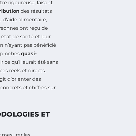
re rigoureuse, faisant
ribution
des résultats
d’aide alimentaire,
rsonnes ont reçu de
état de santé et leur
n n’ayant pas bénéficié
approches
quasi-
r ce qu’il aurait été sans
ces réels et directs.
git d’orienter des
concrets et chiffrés sur
ODOLOGIES ET
r mesurer les