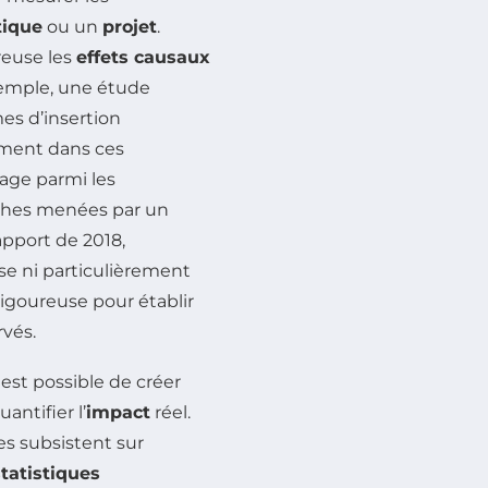
tique
ou un
projet
.
reuse les
effets causaux
exemple, une étude
es d’insertion
ement dans ces
age parmi les
erches menées par un
apport de 2018,
se ni particulièrement
igoureuse pour établir
rvés.
il est possible de créer
antifier l’
impact
réel.
es subsistent sur
statistiques